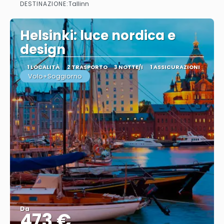
DESTINAZIONE:
Tallinn
Vedere
Helsinki: luce nordica e
design
1 LOCALITÀ
2 TRASPORTO
3 NOTTE/I
1 ASSICURAZIONI
Volo+Soggiorno
Da
473 €