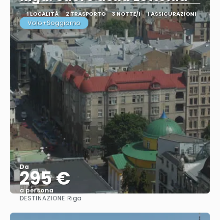
1 LOCALITÀ
2 TRASPORTO
3 NOTTE/I
1 ASSICURAZIONI
Volo+Soggiorno
Da
295 €
a persona
DESTINAZIONE:
Riga
Vedere