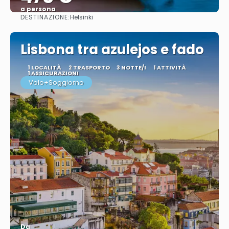
a persona
DESTINAZIONE:
Helsinki
Vedere
Lisbona tra azulejos e fado
1 LOCALITÀ
2 TRASPORTO
3 NOTTE/I
1 ATTIVITÀ
1 ASSICURAZIONI
Volo+Soggiorno
Da