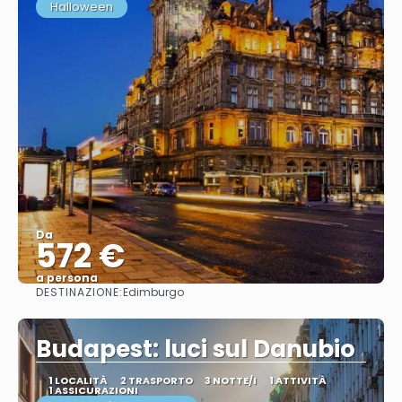
Halloween
Da
572 €
a persona
DESTINAZIONE:
Edimburgo
Vedere
Budapest: luci sul Danubio
1 LOCALITÀ
2 TRASPORTO
3 NOTTE/I
1 ATTIVITÀ
1 ASSICURAZIONI