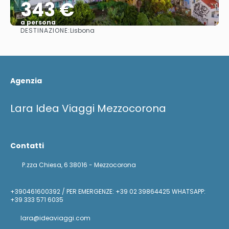
343 €
a persona
DESTINAZIONE:
Lisbona
Vedere
Agenzia
Lara Idea Viaggi Mezzocorona
Contatti
P.zza Chiesa, 6 38016 - Mezzocorona
+390461600392 / PER EMERGENZE: +39 02 39864425 WHATSAPP:
+39 333 571 6035
lara@ideaviaggi.com