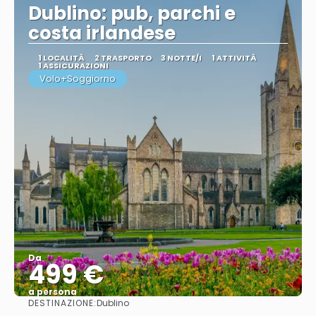
Dublino: pub, parchi e
costa irlandese
1 LOCALITÀ
2 TRASPORTO
3 NOTTE/I
1 ATTIVITÀ
1 ASSICURAZIONI
Volo+Soggiorno
Da
499 €
a persona
DESTINAZIONE:
Dublino
Vedere