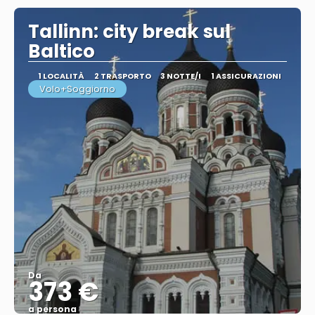
Tallinn: city break sul
Baltico
1 LOCALITÀ
2 TRASPORTO
3 NOTTE/I
1 ASSICURAZIONI
Volo+Soggiorno
Da
373 €
a persona