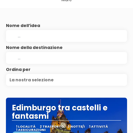
Nome dell’idea
Nome della destinazione
Ordina per
La nostra selezione
Edimburgo tra castelli e
fantasmi
1 LOCALITÀ
2 TRASPORTO
3 NOTTE/I
1 ATTIVITÀ
1 ASSICURAZIONI