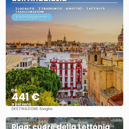
1 LOCALITÀ
2 TRASPORTO
4 NOTTE/I
1 ATTIVITÀ
1 ASSICURAZIONI
Volo+Soggiorno
Da
441 €
a persona
DESTINAZIONE:
Siviglia
Vedere
Riga: cuore della Lettonia