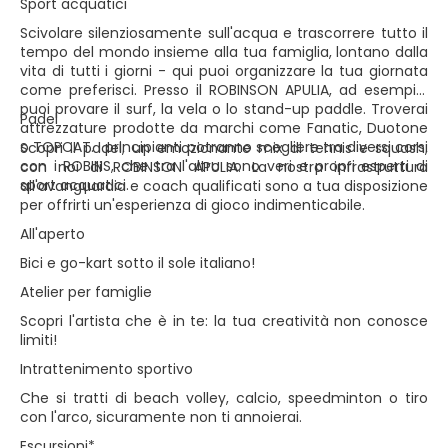
Sport acquatici
Scivolare silenziosamente sull'acqua e trascorrere tutto il
tempo del mondo insieme alla tua famiglia, lontano dalla
vita di tutti i giorni - qui puoi organizzare la tua giornata
come preferisci. Presso il ROBINSON APULIA, ad esempio,
puoi provare il surf, la vela o lo stand-up paddle. Troverai
Padel
attrezzature prodotte da marchi come Fanatic, Duotone
o TOPCAT. I principianti potranno scegliere tra diversi corsi
Scopri il padel, un emozionante mix di tennis e squash,
con i ROBINS, che tra l'altro sono veri e propri esperti di
con noi di ROBINSON APULIA. La nostra infrastruttura
sport acquatici.
all'avanguardia e coach qualificati sono a tua disposizione
per offrirti un'esperienza di gioco indimenticabile.
All'aperto
Bici e go-kart sotto il sole italiano!
Atelier per famiglie
Scopri l'artista che è in te: la tua creatività non conosce
limiti!
Intrattenimento sportivo
Che si tratti di beach volley, calcio, speedminton o tiro
con l'arco, sicuramente non ti annoierai.
Escursioni*