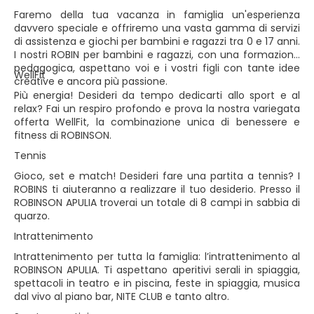
Faremo della tua vacanza in famiglia un'esperienza
davvero speciale e offriremo una vasta gamma di servizi
di assistenza e giochi per bambini e ragazzi tra 0 e 17 anni.
I nostri ROBIN per bambini e ragazzi, con una formazione
pedagogica, aspettano voi e i vostri figli con tante idee
WellFit
creative e ancora più passione.
Più energia! Desideri da tempo dedicarti allo sport e al
relax? Fai un respiro profondo e prova la nostra variegata
offerta WellFit, la combinazione unica di benessere e
fitness di ROBINSON.
Tennis
Gioco, set e match! Desideri fare una partita a tennis? I
ROBINS ti aiuteranno a realizzare il tuo desiderio. Presso il
ROBINSON APULIA troverai un totale di 8 campi in sabbia di
quarzo.
Intrattenimento
Intrattenimento per tutta la famiglia: l’intrattenimento al
ROBINSON APULIA. Ti aspettano aperitivi serali in spiaggia,
spettacoli in teatro e in piscina, feste in spiaggia, musica
dal vivo al piano bar, NITE CLUB e tanto altro.