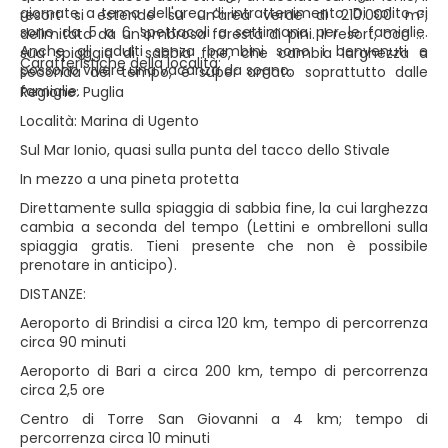
giornate a tema dell'area di intrattenimento. Di solito ci
resort si estende su un'area verde di 210.000 m²,
sono da 5 a 6 spettacoli a settimana per le famiglie.
delimitata da un'ombrosa foresta di pini. Il resort, con la
Anche gli adulti senza bambini sono i benvenuti e
sua spiaggia di sabbia fine, che cambia larghezza a
Caratteristiche della località:
possono vivere una vacanza da sogno.
seconda del tempo, è super amato soprattutto dalle
famiglie.
Regione: Puglia
Località: Marina di Ugento
Sul Mar Ionio, quasi sulla punta del tacco dello Stivale
In mezzo a una pineta protetta
Direttamente sulla spiaggia di sabbia fine, la cui larghezza
cambia a seconda del tempo (Lettini e ombrelloni sulla
spiaggia gratis. Tieni presente che non è possibile
prenotare in anticipo).
DISTANZE:
Aeroporto di Brindisi a circa 120 km, tempo di percorrenza
circa 90 minuti
Aeroporto di Bari a circa 200 km, tempo di percorrenza
circa 2,5 ore
Centro di Torre San Giovanni a 4 km; tempo di
percorrenza circa 10 minuti