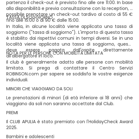
partenza il check-out è previsto fino alle ore 11:00. In base
alla disponibilità e previa consultazione con la reception, è
possibile prenotare un check-out tardivo al costo di 55 €
TASSA DI SOGGIORNO
fino alle 15:00 o di 90 € dalle 15:00.
In Italia, in alcune località viene applicata una tassa di
soggiorno ("tassa di soggiorno"). L'importo di questa tassa
è stabilito dai rispettivi comuni in tempi diversi. Se in una
località viene applicata una tassa di soggiorno, questa
deve essere pagata dall'ospite direttamente
NOTA PER LE PERSONE CON MOBILITÀ LIMITATA
all'albergatore in loco.
Il club è generalmente adatto alle persone con mobilità
limitata. Si prega di contattare il Centro Servizi
ROBINSON.com per sapere se soddisfa le vostre esigenze
individuali.
MINORI CHE VIAGGIANO DA SOLI
Le prenotazioni di minori (di età inferiore ai 18 anni) che
viaggiano da soli non saranno accettate dal Club.
PREMI
Il CLUB APULIA è stato premiato con l'HolidayCheck Award
2025.
Bambini e adolescenti