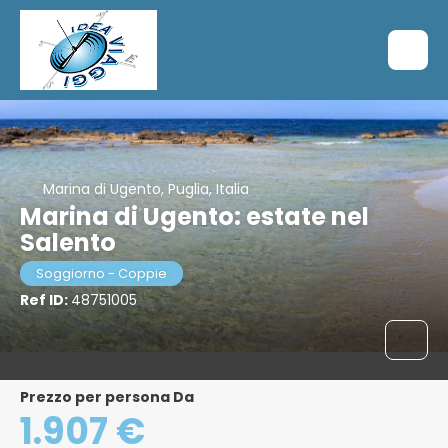
Marina di Ugento, Puglia, Italia
Marina di Ugento: estate nel
Salento
Soggiorno - Coppie
Ref ID:
48751005
Prezzo per persona Da
1.907 €