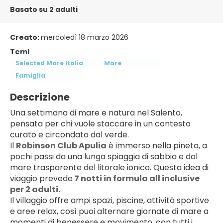
Basato su 2 adulti
Creato:
mercoledì 18 marzo 2026
Temi
Selected Mare Italia
Mare
Famiglia
Descrizione
Una settimana di mare e natura nel Salento, 
pensata per chi vuole staccare in un contesto 
curato e circondato dal verde.
Il 
Robinson Club Apulia
 è immerso nella pineta, a 
pochi passi da una lunga spiaggia di sabbia e dal 
mare trasparente del litorale ionico. Questa idea di 
viaggio prevede
 7 notti in formula all inclusive 
per 2 adulti.
Il villaggio offre ampi spazi, piscine, attività sportive 
e aree relax, così puoi alternare giornate di mare a 
momenti di benessere e movimento, con tutti i 