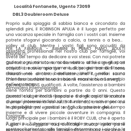
Localitá Fontanelle, Ugento 73059
DBL3 Doubleroom Deluxe
Proprio sulla spiaggia di sabbia bianca e circondato da
splendidi pini, il ROBINSON APULIA è il luogo perfetto per
una vacanza speciale in famiglia con i vostri cari. Insieme
potrete sfogarvi giocando a calcio, a tennis o a beach
volley al club. Mentre i vostri figli sono accuditi da
PER LA FAMIGLIA - BAMBINI IN PRIMO PIANO, ADULTI
assistenti professionali nel nostro club per famiglie, voi
BENVENUTI
avete del tempo da dedicare a voi stessi. Con noi potrete
godervi ogni minuto a modo vostro: attivi con gli sport
Qui tutto ruota intorno ai bambini e ai loro genitori. Le
acquatici e un'ampia gamma di programmi di fitness,
attività creative, sportive e ludiche dei bambini sono
rilassati nel centro benessere WellFit, nella sauna
chiaramente al centro dell'attenzione. I genitori sanno
finlandese o durante una serie di escursioni, ad esempio
che i loro bambini sono in buone mani e ben sorvegliati
nell'entroterra.
dai nostri ROBINS qualificati. A volte, l'assistenza ai bambini
Atmosfera internazionale
viene fornita per bambini a partire da 0 anni. Questo
permette ai genitori di rilassarsi o di dedicarsi attivamente
Questo club è molto popolare tra gli ospiti di culture
ai propri interessi individuali. Naturalmente, non mancano
diverse provenienti da tutto il mondo, motivo per cui
le possibilità per genitori e figli di passare del tempo
molti programmi e corsi si tengono anche in inglese.
insieme e di vivere piccole avventure in compagnia. Il
Posizione
luogo principale per i bambini è il ROBY CLUB, che è aperto
7 giorni su 7. Programmi per famiglie e un programma di
Puglia: il soleggiato sud dell'Italia. Situato nella parte
spettacoli orientato alle famiglie determinano i giochi e le
estrema del tacco dello stivale, affacciato sul mar Ionio, il