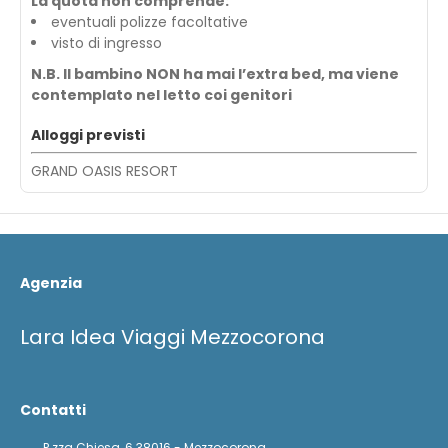
La quota non comprende:
eventuali polizze facoltative
visto di ingresso
N.B. Il bambino NON ha mai l’extra bed, ma viene
contemplato nel letto coi genitori
Alloggi previsti
GRAND OASIS RESORT
Agenzia
Lara Idea Viaggi Mezzocorona
Contatti
P.zza Chiesa, 6 38016 - Mezzocorona